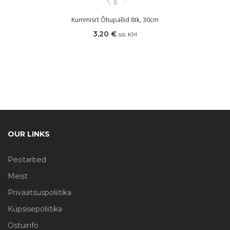
Kummisrt Õhupallid 8tk, 30cm
3,20
€
sis. KM
OUR LINKS
Peotarbed
Meist
Privaatsuspoliitika
Küpsisepoliitika
Ostuinfo