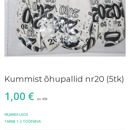
Kummist õhupallid nr20 (5tk)
1,00
€
sis. KM
VILJANDI LAOS
TARNE 1-2 TÖÖPÄEVA