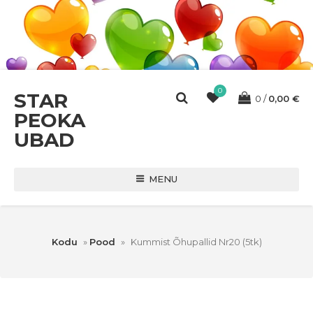
0
STAR
0
0,00
€
PEOKA
UBAD
MENU
Kodu
»
Pood
»
Kummist Õhupallid Nr20 (5tk)