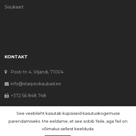
Sisukaart
KONTAKT
Posti tn 4, Viljandi, 71004
info@starpeokaubad.ee
+372 56 848 748
See veebileht kasutab küpsiseid kasutuskogemuse
© Haljaste OÜ 2020 - Registrikood 10645867
parendamiseks. Me eeldame, et see sobib Teile, aga Teil on
võimalus sellest keelduda.