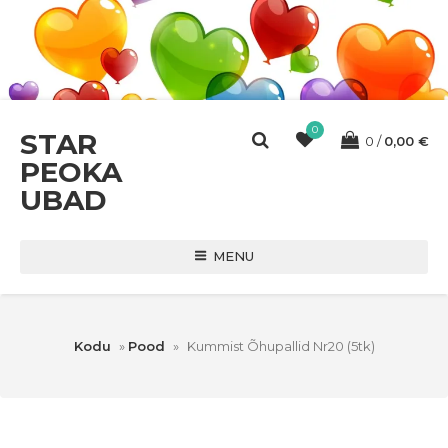
0
STAR
0
0,00
€
PEOKA
UBAD
MENU
Kodu
»
Pood
»
Kummist Õhupallid Nr20 (5tk)