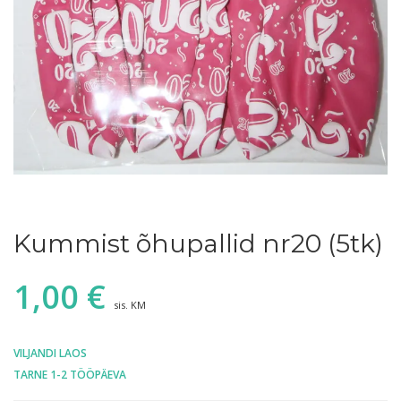
Kummist õhupallid nr20 (5tk)
1,00
€
sis. KM
VILJANDI LAOS
TARNE 1-2 TÖÖPÄEVA