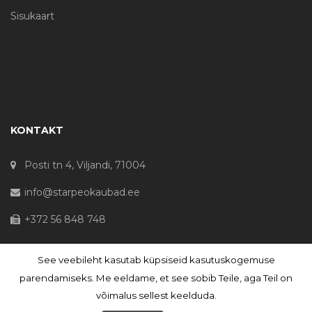
Sisukaart
KONTAKT
Posti tn 4, Viljandi, 71004
info@starpeokaubad.ee
+372 56 848 748
See veebileht kasutab küpsiseid kasutuskogemuse
© Haljaste OÜ 2020 - Registrikood 10645867
parendamiseks. Me eeldame, et see sobib Teile, aga Teil on
võimalus sellest keelduda.