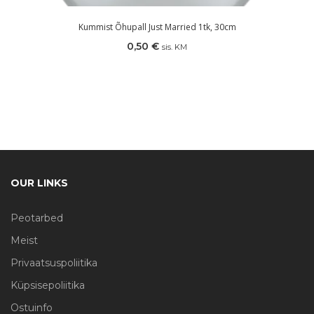
Kummist Õhupall Just Married 1tk, 30cm
0,50
€
sis. KM
OUR LINKS
Peotarbed
Meist
Privaatsuspoliitika
Küpsisepoliitika
Ostuinfo