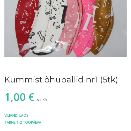
Kummist õhupallid nr1 (5tk)
1,00
€
sis. KM
VILJANDI LAOS
TARNE 1-2 TÖÖPÄEVA