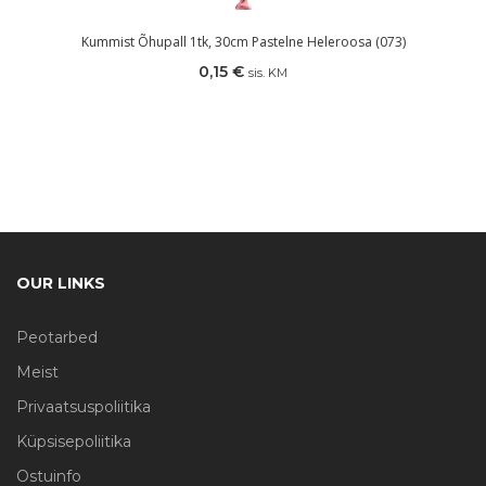
Kummist Õhupall 1tk, 30cm Pastelne Heleroosa (073)
0,15
€
sis. KM
OUR LINKS
Peotarbed
Meist
Privaatsuspoliitika
Küpsisepoliitika
Ostuinfo