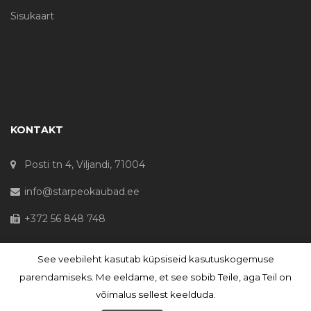
Sisukaart
KONTAKT
Posti tn 4, Viljandi, 71004
info@starpeokaubad.ee
+372 56 848 748
See veebileht kasutab küpsiseid kasutuskogemuse
© Haljaste OÜ 2020 - Registrikood 10645867
parendamiseks. Me eeldame, et see sobib Teile, aga Teil on
võimalus sellest keelduda.