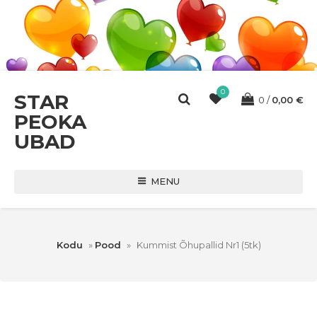
0
STAR
0
0,00
€
PEOKA
UBAD
MENU
Kodu
»
Pood
»
Kummist Õhupallid Nr1 (5tk)