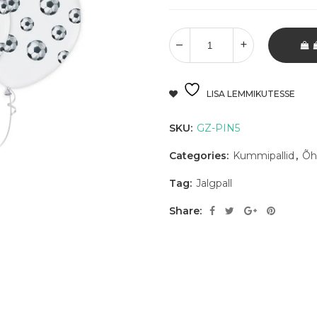
LISA LEMMIKUTESSE
SKU:
GZ-PIN5
Categories:
Kummipallid
,
Õh
Tag:
Jalgpall
Share: