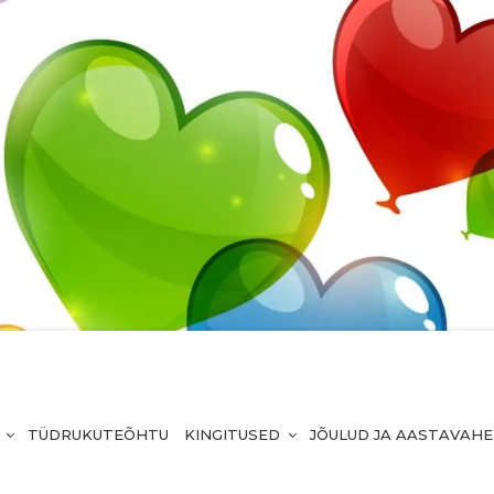
TÜDRUKUTEÕHTU
KINGITUSED
JÕULUD JA AASTAVAH