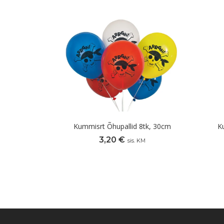
Kummisrt Õhupallid 8tk, 30cm
K
3,20
€
sis. KM