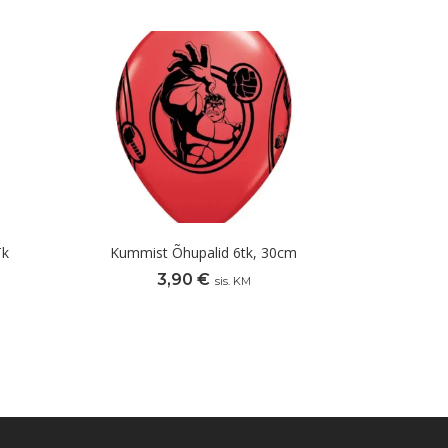
Tk
Kummist Õhupalid 6tk, 30cm
3,90
€
sis. KM