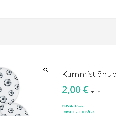
Kummist õhupa
2,00
€
sis. KM
VILJANDI LAOS
TARNE 1-2 TÖÖPÄEVA