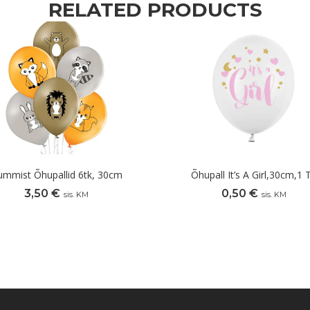
RELATED PRODUCTS
ummist Õhupallid 6tk, 30cm
Õhupall It’s A Girl,30cm,1 
3,50
€
0,50
€
sis. KM
sis. KM