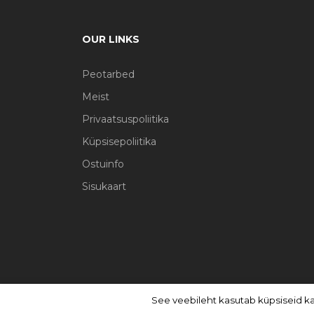
OUR LINKS
Peotarbed
Meist
Privaatsuspoliitika
Küpsisepoliitika
Ostuinfo
Sisukaart
See veebileht kasutab küpsiseid k