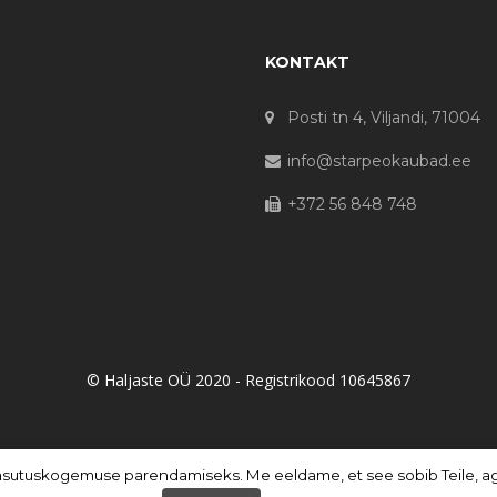
KONTAKT
Posti tn 4, Viljandi, 71004
info@starpeokaubad.ee
+372 56 848 748
© Haljaste OÜ 2020 - Registrikood 10645867
asutuskogemuse parendamiseks. Me eeldame, et see sobib Teile, aga 