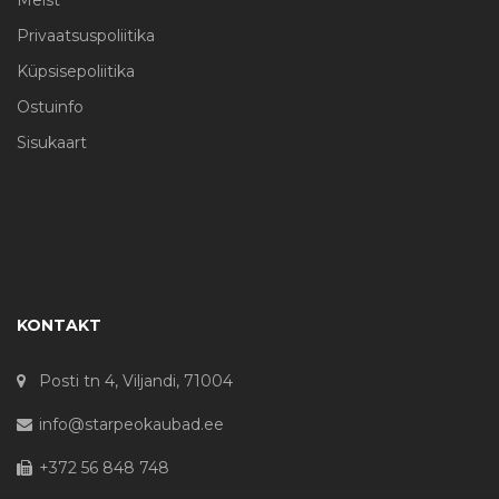
Privaatsuspoliitika
Küpsisepoliitika
Ostuinfo
Sisukaart
KONTAKT
Posti tn 4, Viljandi, 71004
info@starpeokaubad.ee
+372 56 848 748