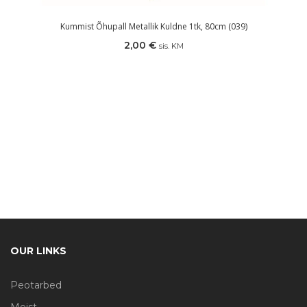
Kummist Õhupall Metallik Kuldne 1tk, 80cm (039)
2,00
€
sis. KM
OUR LINKS
Peotarbed
Meist