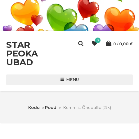
0
STAR
0
0,00
€
PEOKA
UBAD
MENU
Kodu
»
Pood
»
Kummist Õhupallid (2tk)