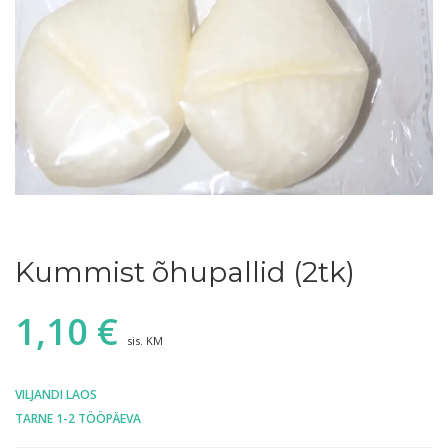
Kummist õhupallid (2tk)
1,10
€
sis. KM
VILJANDI LAOS
TARNE 1-2 TÖÖPÄEVA