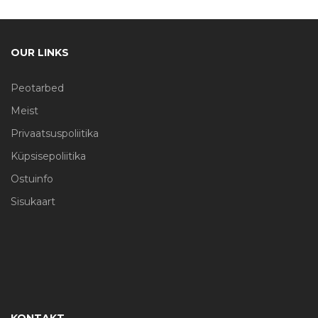
OUR LINKS
Peotarbed
Meist
Privaatsuspoliitika
Küpsisepoliitika
Ostuinfo
Sisukaart
KONTAKT