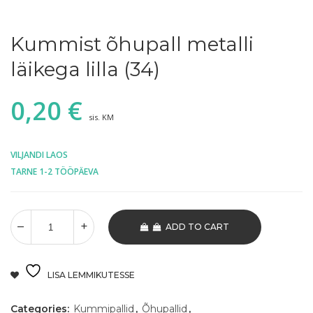
Kummist õhupall metalli
läikega lilla (34)
0,20
€
sis. KM
VILJANDI LAOS
TARNE 1-2 TÖÖPÄEVA
ADD TO CART
LISA LEMMIKUTESSE
Categories:
Kummipallid
,
Õhupallid
,