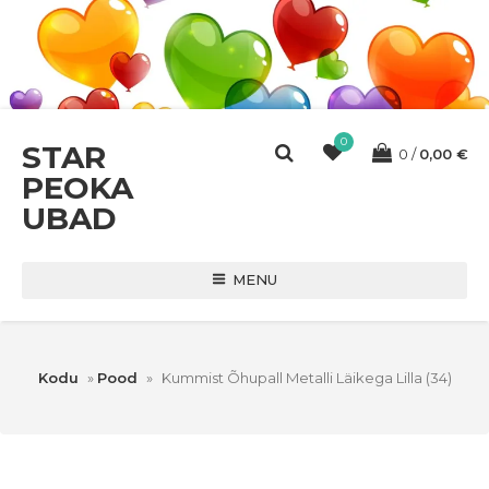
0
STAR
0
0,00
€
PEOKA
UBAD
MENU
Kodu
»
Pood
»
Kummist Õhupall Metalli Läikega Lilla (34)