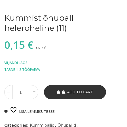
Kummist õhupall
heleroheline (11)
0,15
€
sis. KM
VILJANDI LAOS
TARNE 1-2 TÖÖPÄEVA
ADD TO CART
LISA LEMMIKUTESSE
Categories:
Kummipallid
,
Õhupallid
,