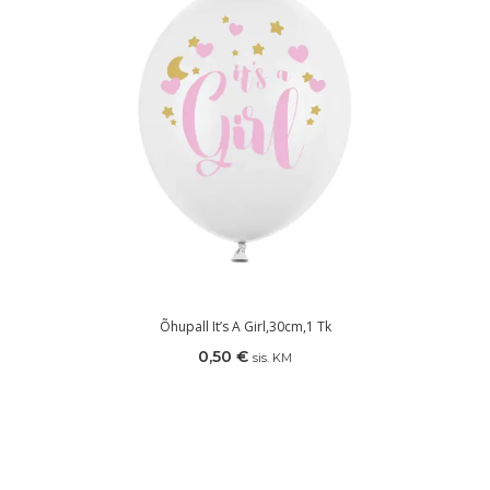
Õhupall It’s A Girl,30cm,1 Tk
0,50
€
sis. KM