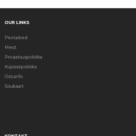
OUR LINKS
Peotarbed
Meist
Privaatsuspoliitika
Küpsisepoliitika
Ostuinfo
Sisukaart
KONTAKT