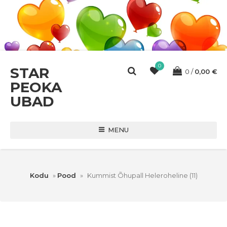
0
STAR
0
0,00
€
PEOKA
UBAD
MENU
Kodu
»
Pood
»
Kummist Õhupall Heleroheline (11)