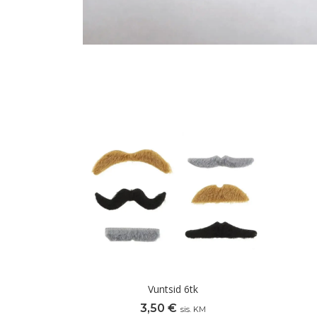
Vuntsid 6tk
3,50
€
sis. KM