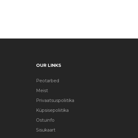
OUR LINKS
Peotarbed
Meist
Privaatsuspoliitika
Küpsisepoliitika
Ostuinfo
Sisukaart