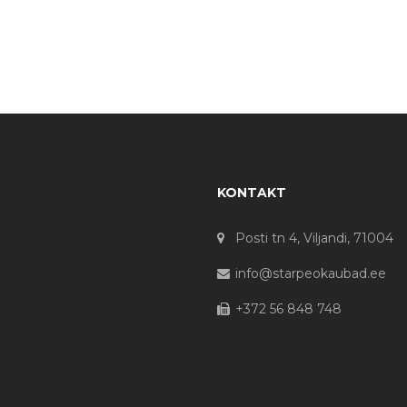
KONTAKT
Posti tn 4, Viljandi, 71004
info@starpeokaubad.ee
+372 56 848 748