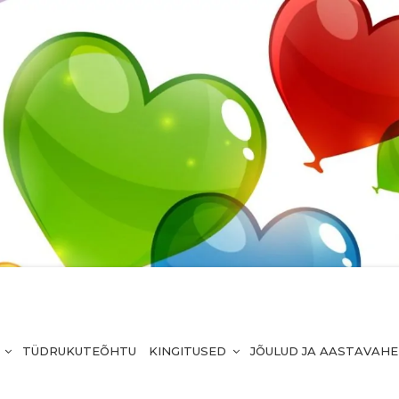
TÜDRUKUTEÕHTU
KINGITUSED
JÕULUD JA AASTAVAH