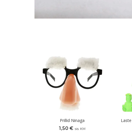
Prillid Ninaga
Laste
1,50
€
sis. KM