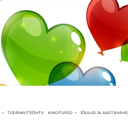
TÜDRUKUTEÕHTU
KINGITUSED
JÕULUD JA AASTAVAH