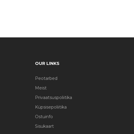
OUR LINKS
Peotarbed
Meist
Privaatsuspoliitika
Küpsisepoliitika
Ostuinfo
Sisukaart