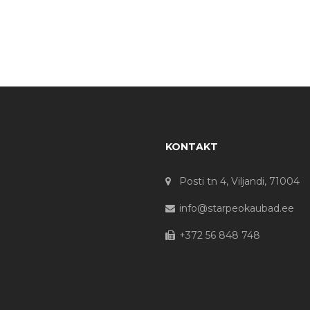
KONTAKT
Posti tn 4, Viljandi, 71004
info@starpeokaubad.ee
+372 56 848 748