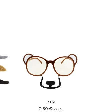
Prillid
2,50
€
sis. KM