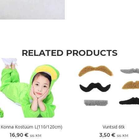
RELATED PRODUCTS
 Konna Kostüüm L(110/120cm)
Vuntsid 6tk
16,90
€
3,50
€
sis. KM
sis. KM