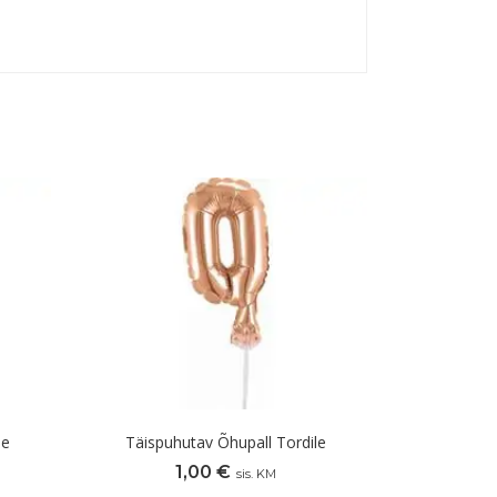
le
Täispuhutav Õhupall Tordile
1,00
€
sis. KM