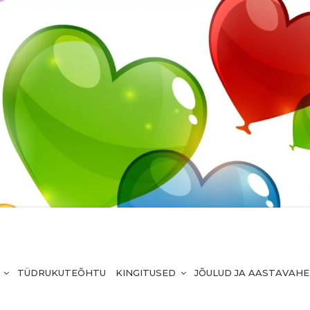
TÜDRUKUTEÕHTU
KINGITUSED
JÕULUD JA AASTAVAH