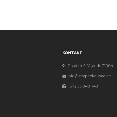
KONTAKT
Posti tn 4, Viljandi, 71004
info@starpeokaubad.ee
+372 56 848 748