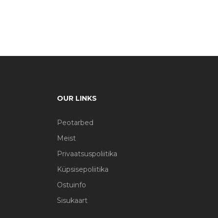
OUR LINKS
Peotarbed
Meist
Privaatsuspoliitika
Küpsisepoliitika
Ostuinfo
Sisukaart