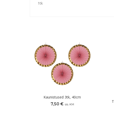
1tk
Kaunistused 3tk, 40cm
T
7,50
€
sis. KM