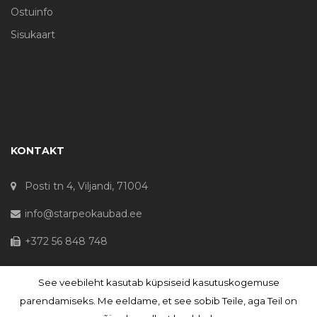
Ostuinfo
Sisukaart
KONTAKT
Posti tn 4, Viljandi, 71004
info@starpeokaubad.ee
+372 56 848 748
See veebileht kasutab küpsiseid kasutuskogemuse
© Haljaste OÜ 2020 - Registrikood 10645867
parendamiseks. Me eeldame, et see sobib Teile, aga Teil on