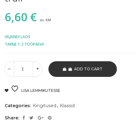
6,60
€
sis. KM
VILJANDI LAOS
TARNE 1-2 TÖÖPÄEVA
ADD TO CART
LISA LEMMIKUTESSE
Categories:
Kingitused
,
Klaasid
Share: