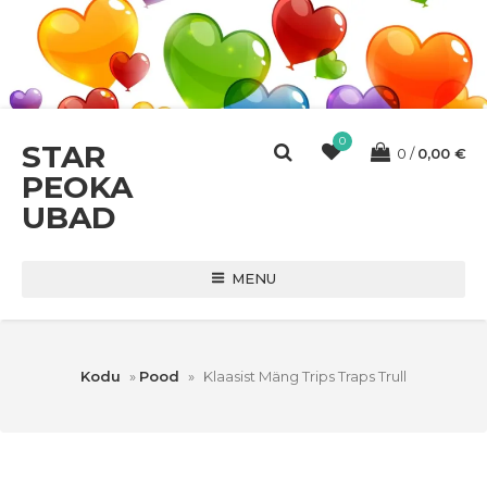
0
STAR
0
0,00
€
PEOKA
UBAD
MENU
Kodu
»
Pood
»
Klaasist Mäng Trips Traps Trull