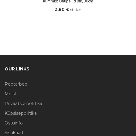
Kummist Õhupallid 8tk, 30cm
3,80
€
sis. KM
OUR LINKS
Peotarbed
Meist
Privaatsuspoliitika
Küpsisepoliitika
Ostuinfo
Sisukaart