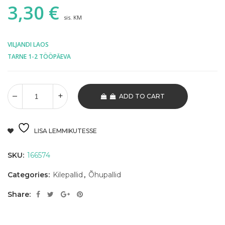
3,30
€
sis. KM
VILJANDI LAOS
TARNE 1-2 TÖÖPÄEVA
ADD TO CART
LISA LEMMIKUTESSE
SKU:
166574
Categories:
Kilepallid
,
Õhupallid
Share: