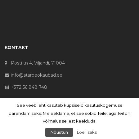
KONTAKT
Posti tn 4, Viljandi, 71004
info@starpeokaubad.ee
+372 56 848 748
See veebileht kasutab küpsiseid kasutuskogemuse
© Haljaste OÜ 2020 - Registrikood 10645867
parendamiseks. Me eeldame, et see sobib Teile, aga Teil on
võimalus sellest keelduda.
Nõustun
Loe lisaks