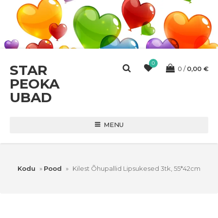
0
STAR
0
0,00
€
PEOKA
UBAD
MENU
Kodu
»
Pood
»
Kilest Õhupallid Lipsukesed 3tk, 55*42cm