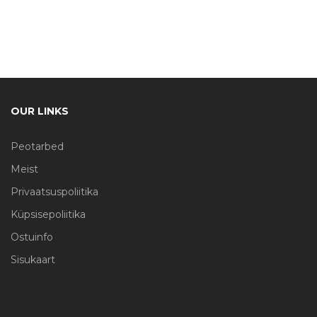
OUR LINKS
Peotarbed
Meist
Privaatsuspoliitika
Küpsisepoliitika
Ostuinfo
Sisukaart