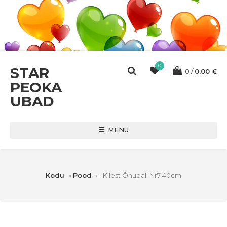
0
STAR
0
0,00
€
PEOKA
UBAD
MENU
Kodu
»
Pood
»
Kilest Õhupall Nr7 40cm