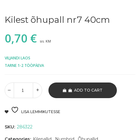
Kilest õhupall nr7 40cm
0,70
€
sis. KM
VILJANDI LAOS
TARNE 1-2 TÖÖPÄEVA
ADD TO CART
LISA LEMMIKUTESSE
SKU:
286322
Categories:
Kilepallid
,
Numbrid
,
Õhupallid