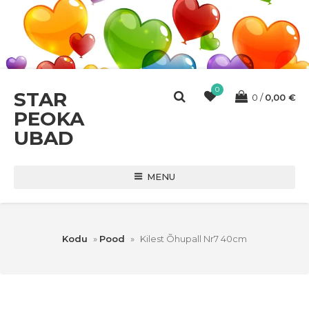
0
STAR
0
0,00
€
PEOKA
UBAD
MENU
Kodu
»
Pood
»
Kilest Õhupall Nr7 40cm