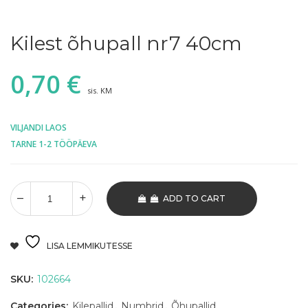
Kilest õhupall nr7 40cm
0,70
€
sis. KM
VILJANDI LAOS
TARNE 1-2 TÖÖPÄEVA
ADD TO CART
LISA LEMMIKUTESSE
SKU:
102664
Categories:
Kilepallid
,
Numbrid
,
Õhupallid