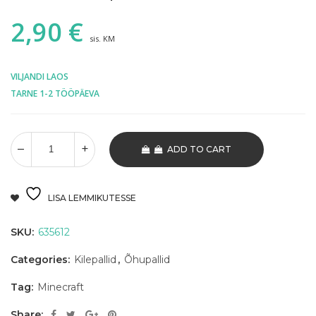
2,90
€
sis. KM
VILJANDI LAOS
TARNE 1-2 TÖÖPÄEVA
ADD TO CART
LISA LEMMIKUTESSE
SKU:
635612
Categories:
Kilepallid
,
Õhupallid
Tag:
Minecraft
Share: