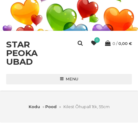
0
STAR
0
0,00
€
PEOKA
UBAD
MENU
Kodu
»
Pood
»
Kilest Õhupall 1tk, 55cm