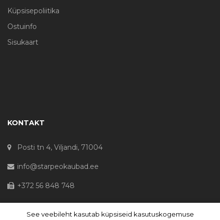
Küpsisepoliitika
Ostuinfo
Sisukaart
KONTAKT
Posti tn 4, Viljandi, 71004
info@starpeokaubad.ee
+372 56 848 748
See veebileht kasutab küpsiseid kasutuskogemuse