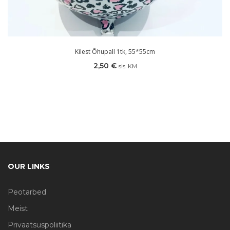
Kilest Õhupall 1tk, 55*55cm
2,50
€
sis. KM
OUR LINKS
Peotarbed
Meist
Privaatsuspoliitika