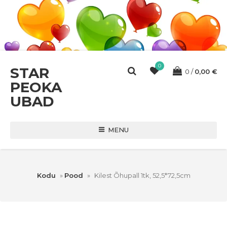
0
STAR
0
0,00
€
PEOKA
UBAD
MENU
Kodu
»
Pood
»
Kilest Õhupall 1tk, 52,5*72,5cm