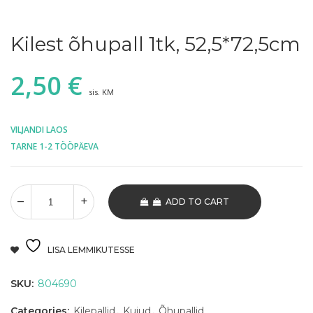
Kilest õhupall 1tk, 52,5*72,5cm
2,50
€
sis. KM
VILJANDI LAOS
TARNE 1-2 TÖÖPÄEVA
ADD TO CART
LISA LEMMIKUTESSE
SKU:
804690
Categories:
Kilepallid
,
Kujud
,
Õhupallid