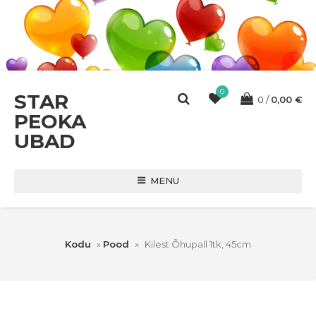
0
STAR
0
0,00
€
PEOKA
UBAD
MENU
Kodu
»
Pood
»
Kilest Õhupall 1tk, 45cm