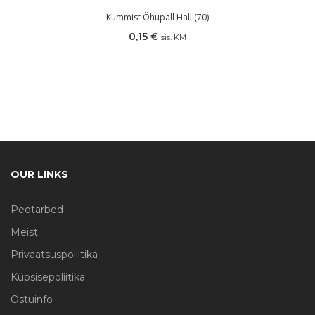
Kummist Õhupall Hall (70)
0,15
€
sis. KM
OUR LINKS
Peotarbed
Meist
Privaatsuspoliitika
Küpsisepoliitika
Ostuinfo