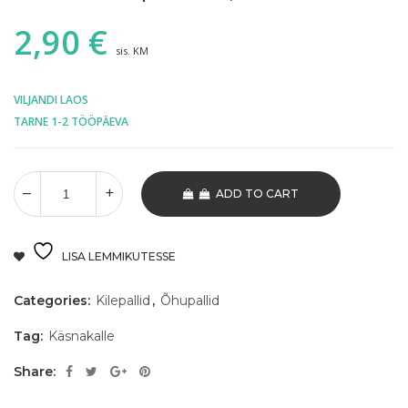
2,90
€
sis. KM
VILJANDI LAOS
TARNE 1-2 TÖÖPÄEVA
ADD TO CART
LISA LEMMIKUTESSE
Categories:
Kilepallid
,
Õhupallid
Tag:
Käsnakalle
Share: