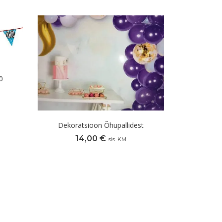
0
Dekoratsioon Õhupallidest
14,00
€
sis. KM