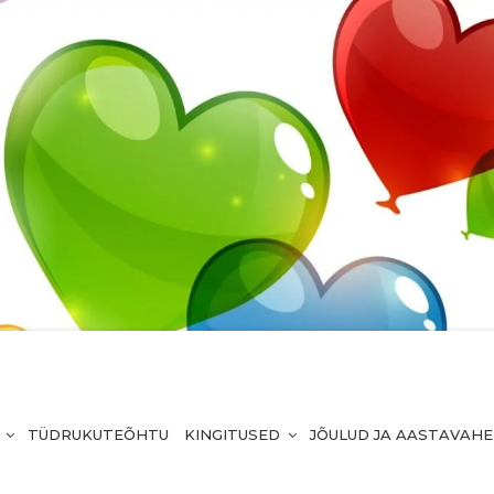
TÜDRUKUTEÕHTU
KINGITUSED
JÕULUD JA AASTAVAH