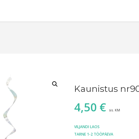
Kaunistus nr90
4,50
€
sis. KM
VILJANDI LAOS
TARNE 1-2 TÖÖPÄEVA