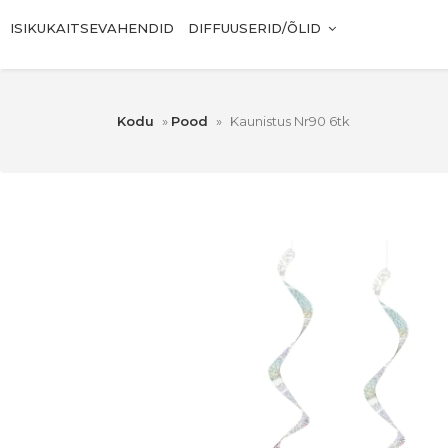
ISIKUKAITSEVAHENDID
DIFFUUSERID/ÕLID
Kodu
»
Pood
»
Kaunistus Nr90 6tk