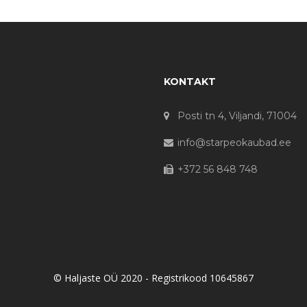
KONTAKT
Posti tn 4, Viljandi, 71004
info@starpeokaubad.ee
+372 56 848 748
© Haljaste OÜ 2020 - Registrikood 10645867