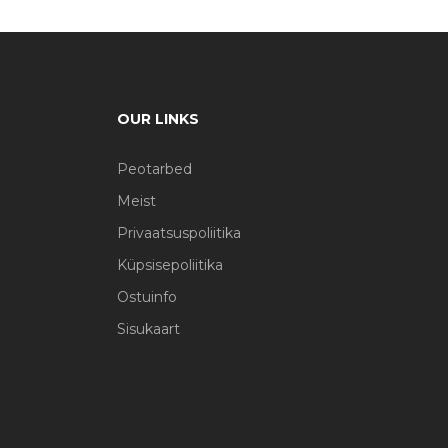
OUR LINKS
Peotarbed
Meist
Privaatsuspoliitika
Küpsisepoliitika
Ostuinfo
Sisukaart