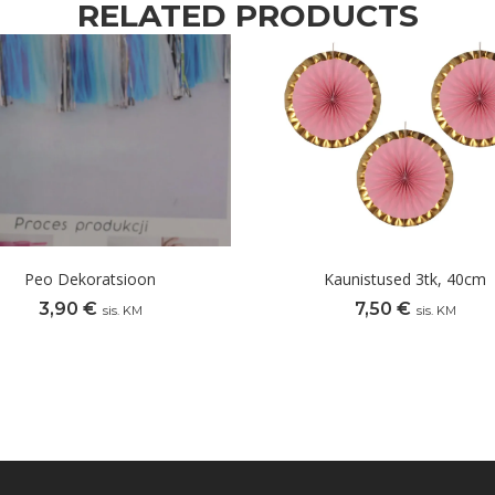
RELATED PRODUCTS
Peo Dekoratsioon
Kaunistused 3tk, 40cm
3,90
€
7,50
€
sis. KM
sis. KM