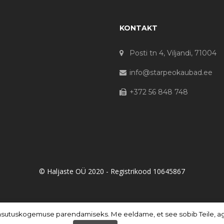
KONTAKT
Posti tn 4, Viljandi, 71004
info@starpeokaubad.ee
+372 56 848 748
© Haljaste OÜ 2020 - Registrikood 10645867
asutuskogemuse parendamiseks. Me eeldame, et see sobib Teile, aga 