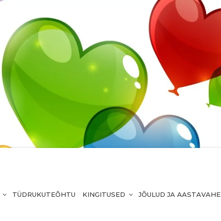
TÜDRUKUTEÕHTU
KINGITUSED
JÕULUD JA AASTAVAH