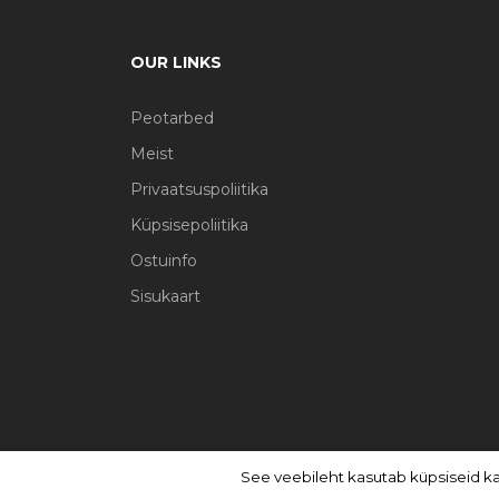
OUR LINKS
Peotarbed
Meist
Privaatsuspoliitika
Küpsisepoliitika
Ostuinfo
Sisukaart
See veebileht kasutab küpsiseid k