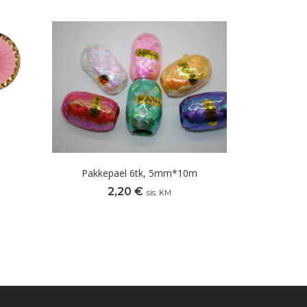
Pakkepael 6tk, 5mm*10m
2,20
€
sis. KM