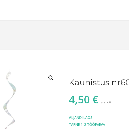
Kaunistus nr60
4,50
€
sis. KM
VILJANDI LAOS
TARNE 1-2 TÖÖPÄEVA