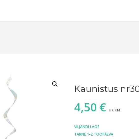
Kaunistus nr30
4,50
€
sis. KM
VILJANDI LAOS
TARNE 1-2 TÖÖPÄEVA