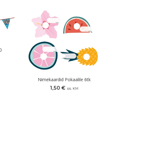
0
Nimekaardid Pokaalile 6tk
1,50
€
sis. KM