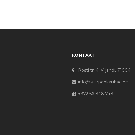
KONTAKT
Posti tn 4, Viljandi, 71004
info@starpeokaubad.ee
+372 56 848 748