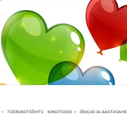
TÜDRUKUTEÕHTU
KINGITUSED
JÕULUD JA AASTAVAH