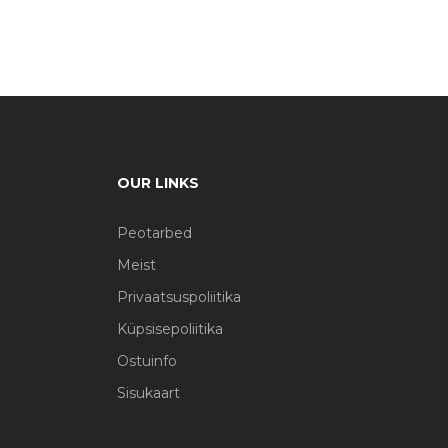
OUR LINKS
Peotarbed
Meist
Privaatsuspoliitika
Küpsisepoliitika
Ostuinfo
Sisukaart