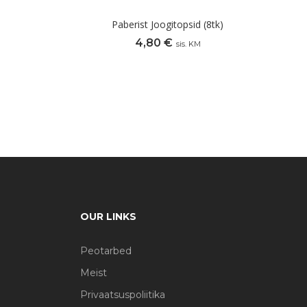
Paberist Joogitopsid (8tk)
4,80
€
sis. KM
OUR LINKS
Peotarbed
Meist
Privaatsuspoliitika