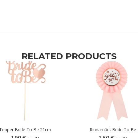
RELATED PRODUCTS
Topper Bride To Be 21cm
Rinnamärk Bride To Be
1,90
€
2,50
€