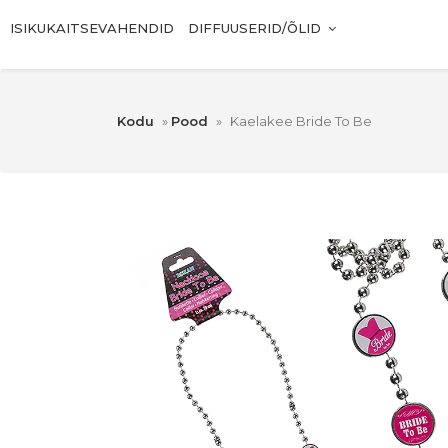
ISIKUKAITSEVAHENDID
DIFFUUSERID/ÕLID
Kodu
»
Pood
»
Kaelakee Bride To Be