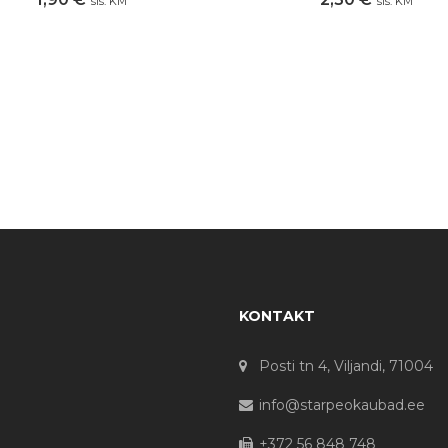
sis. KM
sis. KM
KONTAKT
Posti tn 4, Viljandi, 71004
info@starpeokaubad.ee
+372 56 848 748