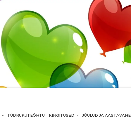
TÜDRUKUTEÕHTU
KINGITUSED
JÕULUD JA AASTAVAH