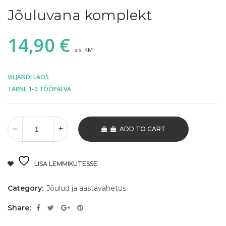
Jõuluvana komplekt
14,90
€
sis. KM
VILJANDI LAOS
TARNE 1-2 TÖÖPÄEVA
ADD TO CART
LISA LEMMIKUTESSE
Category:
Jõulud ja aastavahetus
Share: