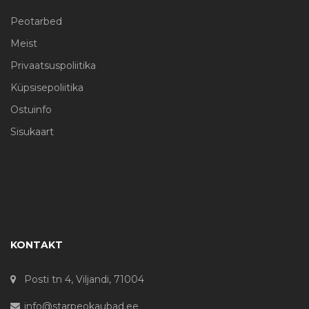
Peotarbed
Meist
Privaatsuspoliitika
Küpsisepoliitika
Ostuinfo
Sisukaart
KONTAKT
Posti tn 4, Viljandi, 71004
info@starpeokaubad.ee