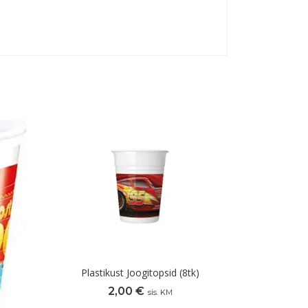
Plastikust Joogitopsid (8tk)
2,00
€
sis. KM