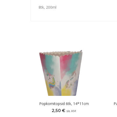
8tk, 200ml
Popkornitopsid 6tk, 14*11cm
P
2,50
€
sis. KM