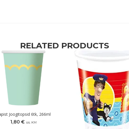
RELATED PRODUCTS
apist Joogitopsid 6tk, 266ml
1,80
€
sis. KM