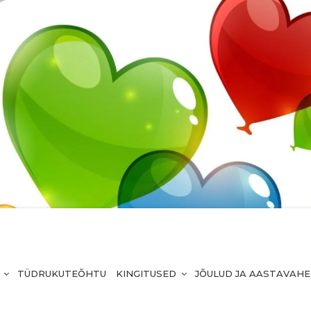
TÜDRUKUTEÕHTU
KINGITUSED
JÕULUD JA AASTAVAH