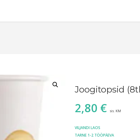
Joogitopsid (8t
2,80
€
sis. KM
VILJANDI LAOS
TARNE 1-2 TÖÖPÄEVA