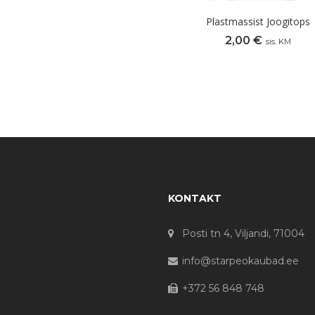
Plastmassist Joogitops
2,00
€
sis. KM
KONTAKT
Posti tn 4, Viljandi, 71004
info@starpeokaubad.ee
+372 56 848 748