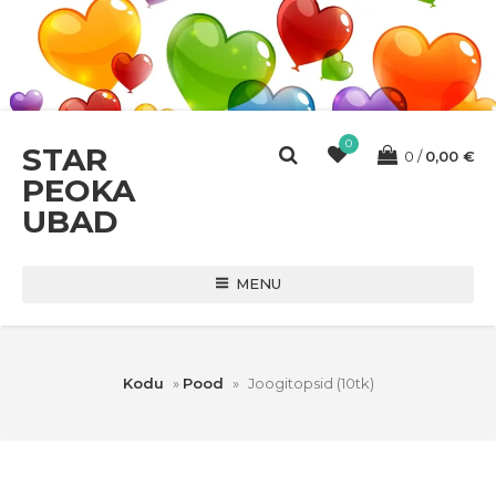
0
STAR
0
0,00
€
PEOKA
UBAD
MENU
Kodu
»
Pood
»
Joogitopsid (10tk)