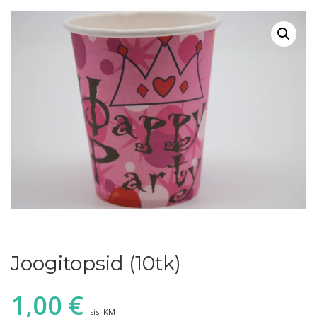
Joogitopsid (10tk)
1,00
€
sis. KM