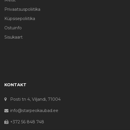
Privaatsuspoliitika
Küpsisepoliitika
Ostuinfo
Sisukaart
KONTAKT
Posti tn 4, Viljandi, 71004
info@starpeokaubad.ee
+372 56 848 748