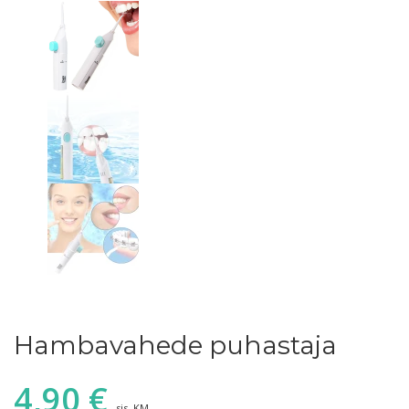
Hambavahede puhastaja
4,90
€
sis. KM