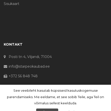
Sisukaart
KONTAKT
Posti tn 4, Viljandi, 71004
info@starpeokaubad.ee
+372 56 848 748
See veebileht kasutab küpsiseid kasutuskogemuse
© Haljaste OÜ 2020 - Registrikood 10645867
parendamiseks. Me eeldame, et see sobib Teile, aga Teil on
võimalus sellest keelduda.