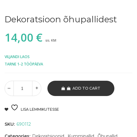
Dekoratsioon õhupallidest
14,00
€
sis. KM
VILJANDI LAOS
TARNE 1-2 TÖÖPÄEVA
ADD TO CART
LISA LEMMIKUTESSE
SKU:
690112
Categories:
Dekoratsioonid
,
Kummipallid
,
Õhupallid
,