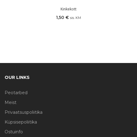
Kinkekott
1,50
€
sis. KM
OUR LINKS
Peotarbed
Meist
Privaatsuspoliitika
Küpsisepoliitika
Ostuinfo