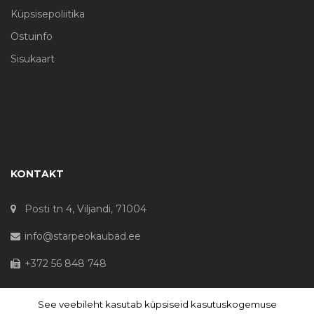
Küpsisepoliitika
Ostuinfo
Sisukaart
KONTAKT
Posti tn 4, Viljandi, 71004
info@starpeokaubad.ee
+372 56 848 748
See veebileht kasutab küpsiseid kasutuskogemuse