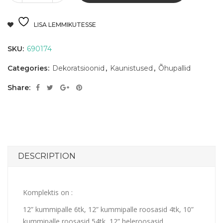
LISA LEMMIKUTESSE
SKU:
690174
Categories:
Dekoratsioonid
,
Kaunistused
,
Õhupallid
Share:
DESCRIPTION
Komplektis on :
12” kummipalle 6tk, 12” kummipalle roosasid 4tk, 10”
kummipalle roosasid 54tk, 12” heleroosasid