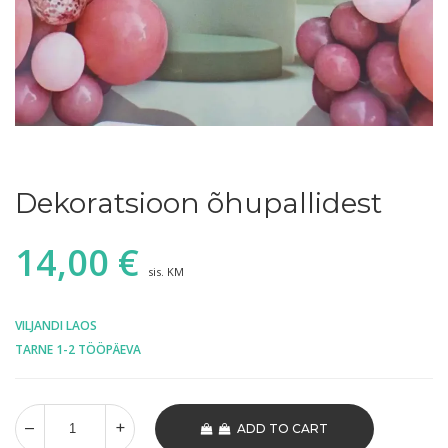
Dekoratsioon õhupallidest
14,00
€
sis. KM
VILJANDI LAOS
TARNE 1-2 TÖÖPÄEVA
ADD TO CART