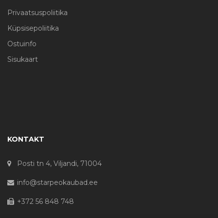
Privaatsuspoliitika
Küpsisepoliitika
Ostuinfo
Sisukaart
KONTAKT
Posti tn 4, Viljandi, 71004
info@starpeokaubad.ee
+372 56 848 748