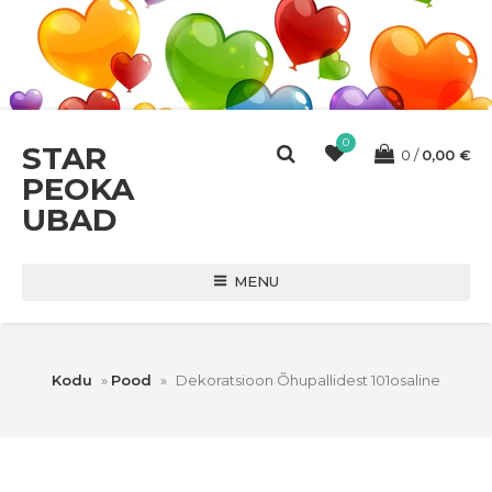
0
STAR
0
0,00
€
PEOKA
UBAD
MENU
Kodu
»
Pood
»
Dekoratsioon Õhupallidest 101osaline