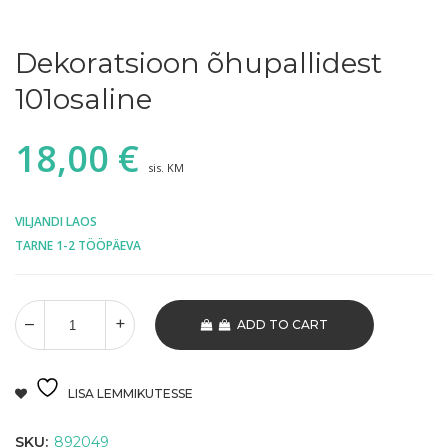
Dekoratsioon õhupallidest
101osaline
18,00
€
sis. KM
VILJANDI LAOS
TARNE 1-2 TÖÖPÄEVA
ADD TO CART
LISA LEMMIKUTESSE
SKU:
892049