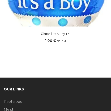
Õhupall Its A Boy 18”
1,00
€
sis. KM
OUR LINKS
Peotarbed
Meist