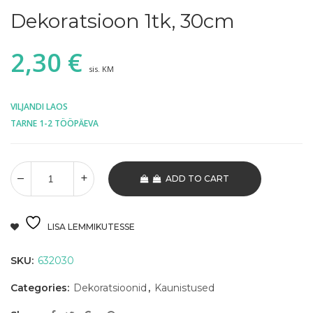
Dekoratsioon 1tk, 30cm
2,30
€
sis. KM
VILJANDI LAOS
TARNE 1-2 TÖÖPÄEVA
ADD TO CART
LISA LEMMIKUTESSE
SKU:
632030
Categories:
Dekoratsioonid
,
Kaunistused