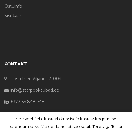
Ostuinfo
Sisukaart
KONTAKT
Posti tn 4, Viljandi, 71004
info@starpeokaubad.ee
+372 56 848 748
See veebileht kasutab küpsiseid kasutuskogemuse
© Haljaste OÜ 2020 - Registrikood 10645867
parendamiseks. Me eeldame, et see sobib Teile, aga Teil on